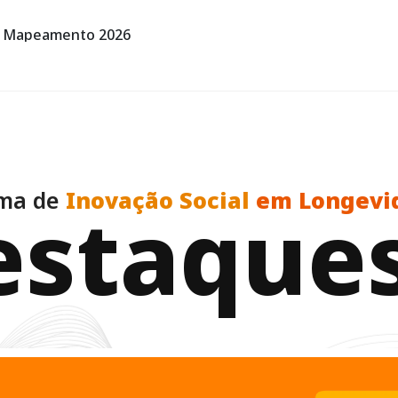
Mapeamento 2026
Explorar
ema de
Inovação Social
em Longevi
e
s
t
a
q
u
e