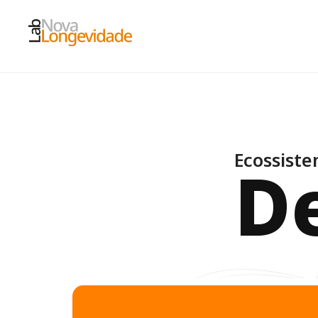
Ecossist
D