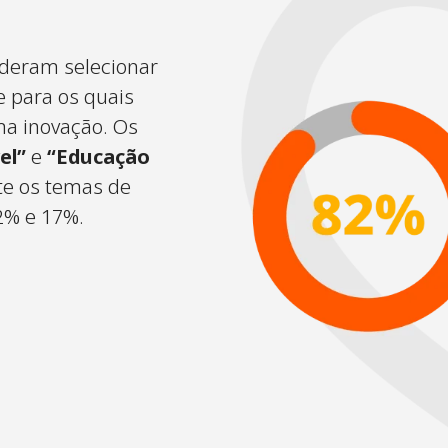
uderam selecionar
e para os quais
a inovação. Os
el”
e
“Educação
e os temas de
2% e 17%.