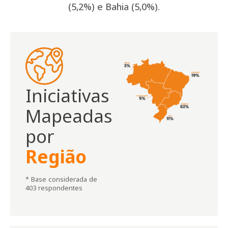
(5,2%) e Bahia (5,0%).
Iniciativas
Mapeadas
por
Região
* Base considerada de
403 respondentes