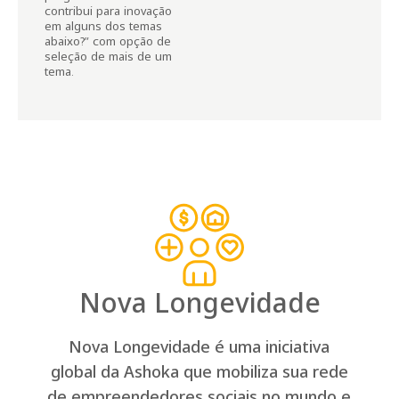
contribui para inovação
em alguns dos temas
abaixo?” com opção de
seleção de mais de um
tema.
N
o
v
a
L
o
n
g
e
v
i
d
a
d
e
Nova Longevidade é uma iniciativa
global da Ashoka que mobiliza sua rede
de empreendedores sociais no mundo e