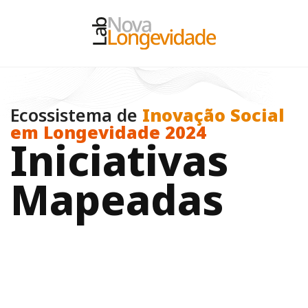
Ecossistema de
Inovação Social
em Longevidade 2024
I
n
i
c
i
a
t
i
v
a
s
M
a
p
e
a
d
a
s