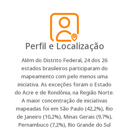
P
e
r
f
i
l
e
L
o
c
a
l
i
z
a
ç
ã
o
Além do Distrito Federal, 24 dos 26
estados brasileiros participaram do
mapeamento com pelo menos uma
iniciativa. As exceções foram o Estado
do Acre e de Rondônia, na Região Norte.
A maior concentração de iniciativas
mapeadas foi em São Paulo (42,2%), Rio
de Janeiro (10,2%), Minas Gerais (9,7%),
Pernambuco (7,2%), Rio Grande do Sul