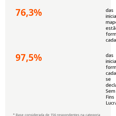
76,3%
das
inici
map
estã
for
cada
97,5%
das
inici
for
cada
se
decl
Sem
Fins
Lucr
* Base considerada de 156 respondentes na categoria