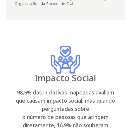
Organizações da Sociedade Civil
I
m
p
a
c
t
o
S
o
c
i
a
l
98,5% das iniciativas mapeadas avaliam
que causam impacto social, mas quando
perguntadas sobre
o número de pessoas que atingem
diretamente, 16,9% não souberam