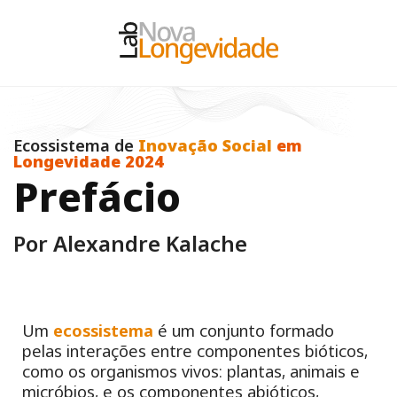
Ecossistema de
Inovação Social
em
Longevidade 2024
P
r
e
f
á
c
i
o
Por Alexandre Kalache
Um
ecossistema
é um conjunto formado
pelas interações entre componentes bióticos,
como os organismos vivos: plantas, animais e
micróbios, e os componentes abióticos,