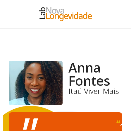
A
n
n
a
F
o
n
t
e
s
Itaú Viver Mais
“
A