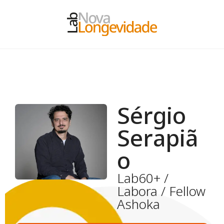
S
é
r
g
i
o
S
e
r
a
p
i
ã
o
Lab60+ /
Labora / Fellow
Ashoka